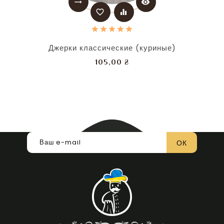
trending_flat
visibility
favorite_border
equalizer
Джерки классические (куриные)
Цена
105,00 ₴