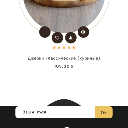
trending_flat
visibility
favorite_border
equalizer
Джерки классические (куриные)
Цена
105,00 ₴