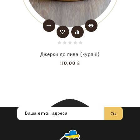
trending_flat
visibility
favorite_border
equalizer
Джерки до пива (курячі)
Ціна
110,00 ₴