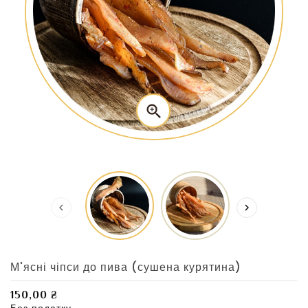



М'ясні чіпси до пива (сушена курятина)
150,00 ₴