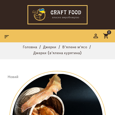
0

Головна
Джерки
В'ялене м'ясо
Джерки (в'ялена курятина)
Новий