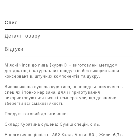
Опис
Деталі товару
Відгуки
М'ясні чіпси до пива (курячі) – виготовлені методом
дегідратації натуральних продуктів без використання
консервантів, штучних компонентів та цукру.
Високоякісна сушена курятина, попередньо вимочена в
спеціях і тонко нарізана, для її приготування
використовуються низькі температури, що дозволяє
зберегти всі смакові якості.
Продукт готовий до вживання.
Склад: Курятина сушена; Суміш спецій, сіль.
Енергетична цінність: 382 Ккал; Білки: 80г; Жири: 6,7г;