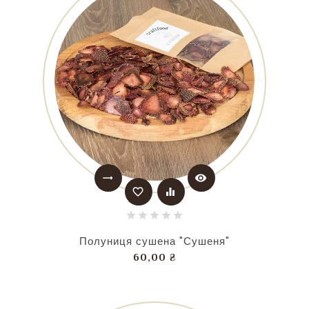
trending_flat
visibility
favorite_border
equalizer
Полуниця сушена "Сушеня"
Ціна
60,00 ₴