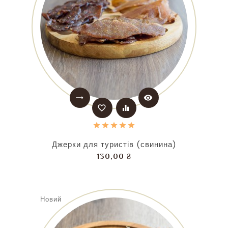
trending_flat
visibility
favorite_border
equalizer
Джерки для туристів (свинина)
Ціна
130,00 ₴
Новий