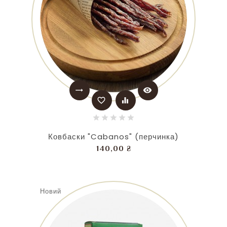
trending_flat
visibility
favorite_border
equalizer
Ковбаски "Cabanos" (перчинка)
Ціна
140,00 ₴
Новий