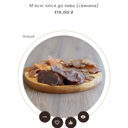
М'ясні чіпси до пива (свинина)
Ціна
170,00 ₴
Новий
trending_flat
visibility
favorite_border
equalizer