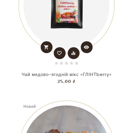
shopping_cart
visibility
favorite_border
equalizer
Чай медово-ягодній мікс «ГЛІНТberry»
Ціна
25,00 ₴
Новий