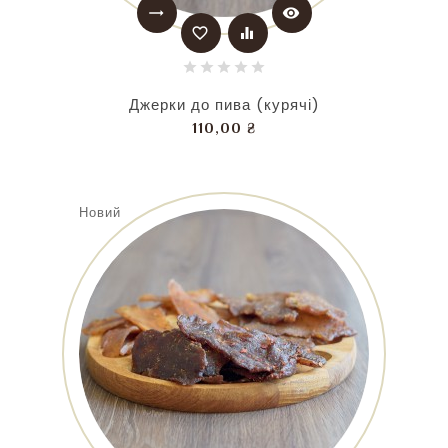
trending_flat
visibility
favorite_border
equalizer
Джерки до пива (курячі)
Ціна
110,00 ₴
Новий