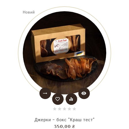
Новий
trending_flat
visibility
favorite_border
equalizer
Джерки - бокс "Краш тест"
Ціна
350,00 ₴