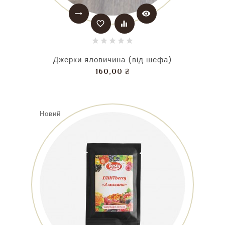
trending_flat
visibility
favorite_border
equalizer
Джерки яловичина (від шефа)
Ціна
160,00 ₴
Новий