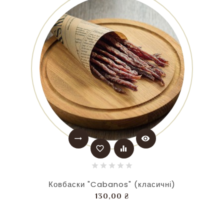
trending_flat
visibility
favorite_border
equalizer
Ковбаски "Cabanos" (класичні)
Ціна
130,00 ₴