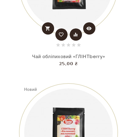
shopping_cart
visibility
favorite_border
equalizer
Чай обліпиховий «ГЛІНТberry»
Ціна
25,00 ₴
Новий