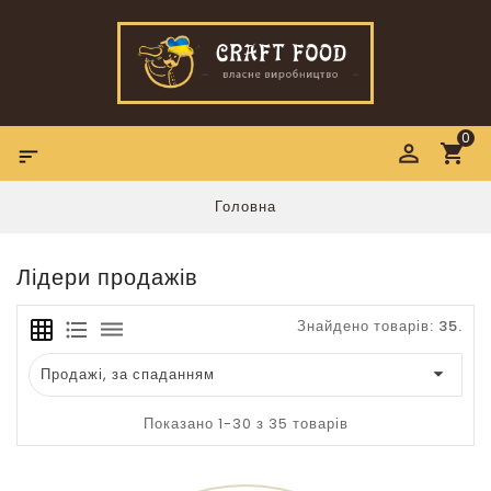
0

Головна
Лідери продажів
Знайдено товарів: 35.
grid_on
format_list_bulleted
dehaze

Продажі, за спаданням
Показано 1-30 з 35 товарів