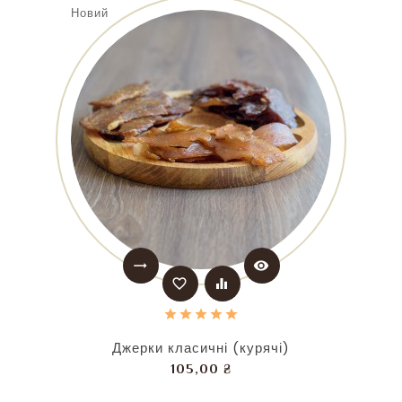
Новий
trending_flat
visibility
favorite_border
equalizer
Джерки класичні (курячі)
Ціна
105,00 ₴