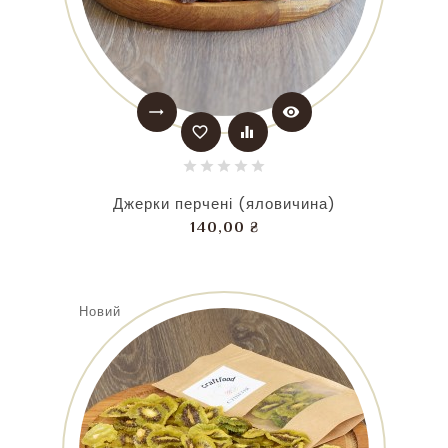
trending_flat
visibility
favorite_border
equalizer
Джерки перчені (яловичина)
Ціна
140,00 ₴
Новий