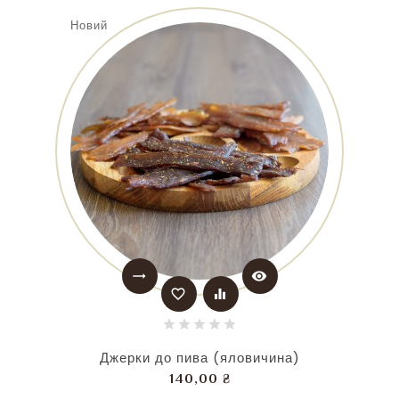
Новий
trending_flat
visibility
favorite_border
equalizer
Джерки до пива (яловичина)
Ціна
140,00 ₴