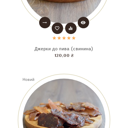
trending_flat
visibility
favorite_border
equalizer
Джерки до пива (свинина)
Ціна
120,00 ₴
Новий