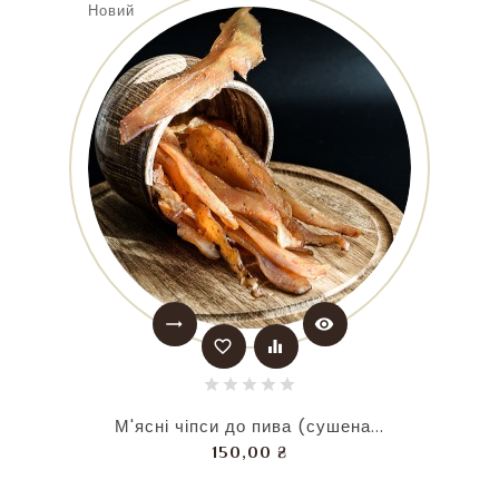
Новий
trending_flat
visibility
favorite_border
equalizer
М'ясні чіпси до пива (сушена...
Ціна
150,00 ₴