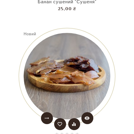
Банан сушений "Сушеня"
Ціна
25,00 ₴
Новий
trending_flat
visibility
favorite_border
equalizer