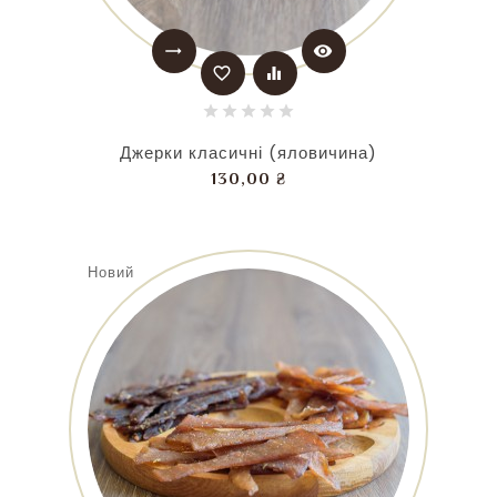
trending_flat
visibility
favorite_border
equalizer
Джерки класичні (яловичина)
Ціна
130,00 ₴
Новий