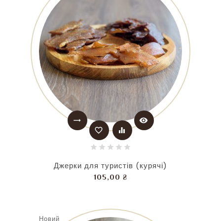
trending_flat
visibility
favorite_border
equalizer
Джерки для туристів (курячі)
Ціна
105,00 ₴
Новий