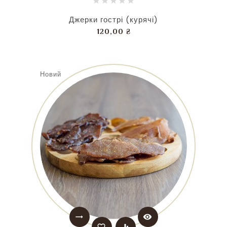
Джерки гострі (курячі)
Ціна
120,00 ₴
Новий
trending_flat
visibility
favorite_border
equalizer