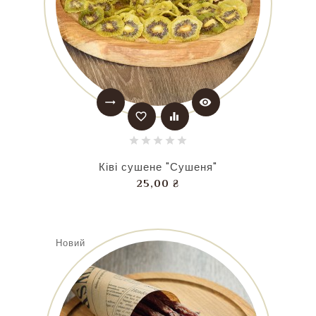
trending_flat
visibility
favorite_border
equalizer
Ківі сушене "Сушеня"
Ціна
25,00 ₴
Новий