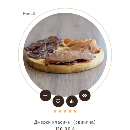
Новий
trending_flat
visibility
favorite_border
equalizer
Джерки класичні (свинина)
Ціна
120,00 ₴