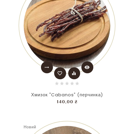
trending_flat
visibility
favorite_border
equalizer
Хмизок "Cabanos" (перчинка)
Ціна
140,00 ₴
Новий