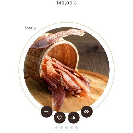
Ціна
140,00 ₴
Новий
trending_flat
visibility
favorite_border
equalizer