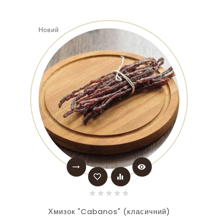
Новий
trending_flat
visibility
favorite_border
equalizer
Хмизок "Cabanos" (класичний)