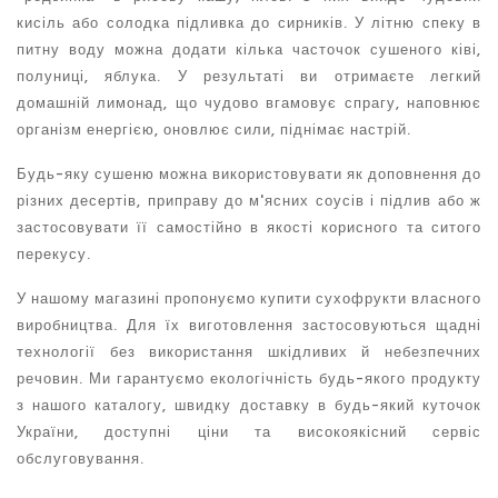
кисіль або солодка підливка до сирників. У літню спеку в
питну воду можна додати кілька часточок сушеного ківі,
полуниці, яблука. У результаті ви отримаєте легкий
домашній лимонад, що чудово вгамовує спрагу, наповнює
організм енергією, оновлює сили, піднімає настрій.
Будь-яку сушеню можна використовувати як доповнення до
різних десертів, приправу до м'ясних соусів і підлив або ж
застосовувати її самостійно в якості корисного та ситого
перекусу.
У нашому магазині пропонуємо
купити сухофрукти
власного
виробництва. Для їх виготовлення застосовуються щадні
технології без використання шкідливих й небезпечних
речовин. Ми гарантуємо екологічність будь-якого продукту
з нашого каталогу, швидку доставку в будь-який куточок
України, доступні ціни та високоякісний сервіс
обслуговування.