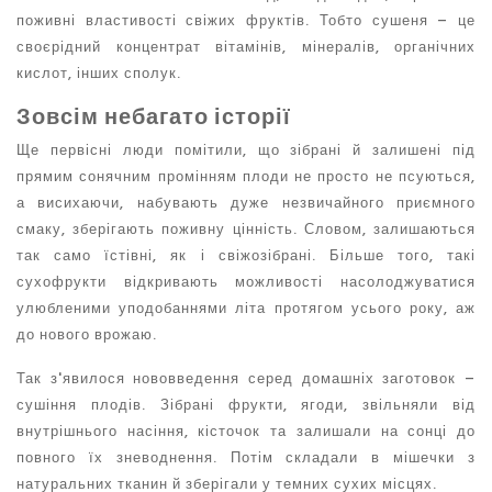
поживні властивості свіжих фруктів. Тобто сушеня – це
своєрідний концентрат вітамінів, мінералів, органічних
кислот, інших сполук.
Зовсім небагато історії
Ще первісні люди помітили, що зібрані й залишені під
прямим сонячним промінням плоди не просто не псуються,
а висихаючи, набувають дуже незвичайного приємного
смаку, зберігають поживну цінність. Словом, залишаються
так само їстівні, як і свіжозібрані. Більше того, такі
сухофрукти відкривають можливості насолоджуватися
улюбленими уподобаннями літа протягом усього року, аж
до нового врожаю.
Так з'явилося нововведення серед домашніх заготовок –
сушіння плодів. Зібрані фрукти, ягоди, звільняли від
внутрішнього насіння, кісточок та залишали на сонці до
повного їх зневоднення. Потім складали в мішечки з
натуральних тканин й зберігали у темних сухих місцях.