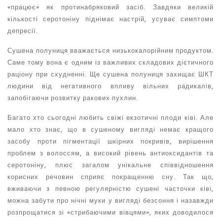
«працює» як протинабряковий засіб. Завдяки великій
кількості серотоніну піднімає настрій, усуває симптоми
депресії.
Сушена полуниця
вважається низькокалорійним продуктом.
Саме тому вона є одним із важливих складових дієтичного
раціону при схудненні. Ще сушена полуниця захищає ШКТ
людини від негативного впливу вільних радикалів,
запобігаючи розвитку ракових пухлин.
Багато хто сьогодні любить свіжі екзотичні плоди ківі. Але
мало хто знає, що в сушеному вигляді немає кращого
засобу проти пігментації шкірних покривів, вирішення
проблем з волоссям, а високий рівень антиоксидантів та
серотоніну, плюс загалом унікальне співвідношення
корисних речовин сприяє покращенню сну. Так що,
вживаючи з певною регулярністю сушені часточки ківі,
можна забути про нічні муки у вигляді безсоння і назавжди
розпрощатися зі «стрибаючими вівцями», яких доводилося