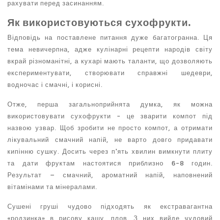
рахувати перед засинанням.
Як використовуються сухофрукти.
Відповідь на поставлене питання дуже багатогранна. Ця
тема невичерпна, адже кулінарні рецепти народів світу
вкрай різноманітні, а кухарі мають таланти, що дозволяють
експериментувати, створювати справжні шедеври,
водночас і смачні, і корисні.
Отже, перша загальноприйнята думка, як можна
використовувати сухофрукти - це зварити компот під
назвою узвар. Щоб зробити не просто компот, а отримати
лікувальний смачний напій, не варто довго придавати
кипінню сушку. Досить через п'ять хвилин вимкнути плиту
та дати фруктам настоятися приблизно 6-8 годин.
Результат – смачний, ароматний напій, наповнений
вітамінами та мінералами.
Сушені груші чудово підходять як екстравагантна
«родзинка» в рисову кашу, плов. З них вийде чудовий