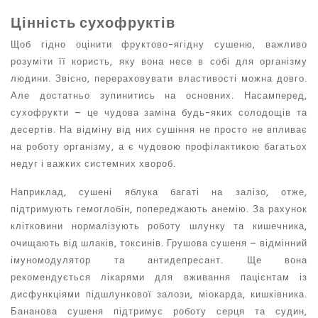
Цінність сухофруктів
Щоб гідно оцінити
фруктово-ягідну сушеню
, важливо
розуміти її користь, яку вона несе в собі для організму
людини. Звісно, ​​перераховувати властивості можна довго.
Але достатньо зупинитись на основних. Насамперед,
сухофрукти – це чудова заміна будь-яких солодощів та
десертів. На відміну від них сушіння не просто не впливає
на роботу організму, а є чудовою профілактикою багатьох
недуг і важких системних хвороб.
Наприклад, сушені яблука багаті на залізо, отже,
підтримують гемоглобін, попереджають анемію. За рахунок
клітковини нормалізують роботу шлунку та кишечника,
очищають від шлаків, токсинів. Грушова сушеня – відмінний
імуномодулятор та антидепресант. Ще вона
рекомендується лікарями для вживання пацієнтам із
дисфункціями підшлункової залози, міокарда, кишківника.
Бананова сушеня підтримує роботу серця та судин,