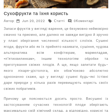
Сухофрукти та їхня користь
Автор:
Jun 20, 2022
Статті
0Коментарі



Запаси фруктів у вигляді варення, це безумовно неймовірно
смачно та приємно, але далеко не завжди вигідно й зручно
у плані зберігання численної кількості слоїків. Сушені
ягоди, фрукти або як їх прийнято називати, сушіння, чудова
альтернатива всім конфітюрам, мармеладам,
«п'ятихвилинкам», іншим технологіям обробки та
приготування свіжих плодів. А ще, якщо запитати будь-
якого лікаря-дієтолога, він обов'язково абсолютно
однозначно скаже, що у вигляді сушені будь-які їстівні
дари природи у кілька разів перевищують користь своїх
свіжих побратимів.
Причому це пояснюється досить просто. Висушені із
застосуванням сучасних технологій плоди зберігають
максимально свій хімічний склад, а відповідно, корисні та