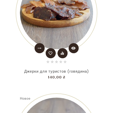
trending_flat
visibility
favorite_border
equalizer
Джерки для туристов (говядина)
Цена
140,00 ₴
Новое