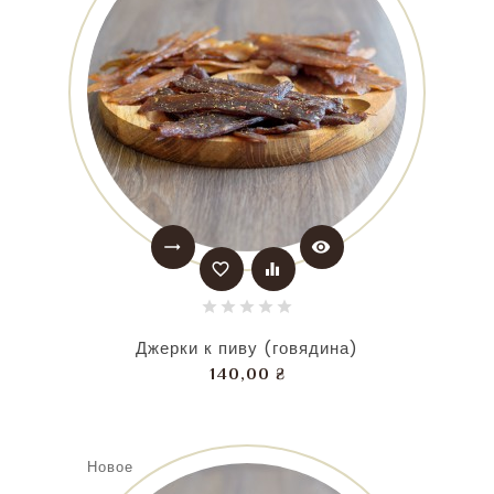
trending_flat
visibility
favorite_border
equalizer
Джерки к пиву (говядина)
Цена
140,00 ₴
Новое