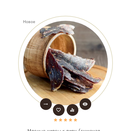
Новое
trending_flat
visibility
favorite_border
equalizer
Мясные чипсы к пиву (сушеная...