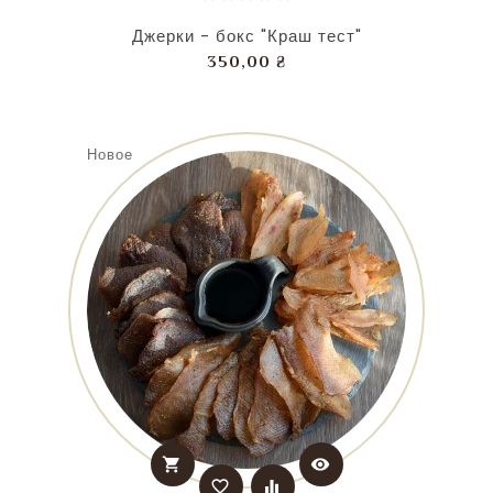
Джерки - бокс "Краш тест"
Цена
350,00 ₴
Новое
shopping_cart
visibility
favorite_border
equalizer