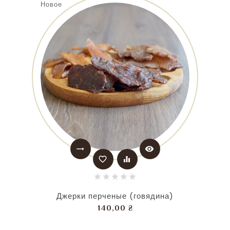
Новое
trending_flat
visibility
favorite_border
equalizer
Джерки перченые (говядина)
Цена
140,00 ₴