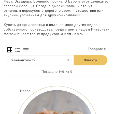
Перу, Эквадор
а
, Боливи
и
, прочие. В Европу этот деликатес
завезли Испанцы. Сегодня
джерки говяжьи
станут
отличным перекусом в дороге, о время путешествия или
вкусным угощением для дружной компании.
Купить джерки говяжьи
и вяленое мясо других видов
собственного производства предлагаем в нашем Интернет-
магазине крафтовых продуктов «Craft Food».
Товаров: 9.
grid_on
format_list_bulleted
dehaze

Релевантность
Фильтр
Показано 1-9 из 9
Новое