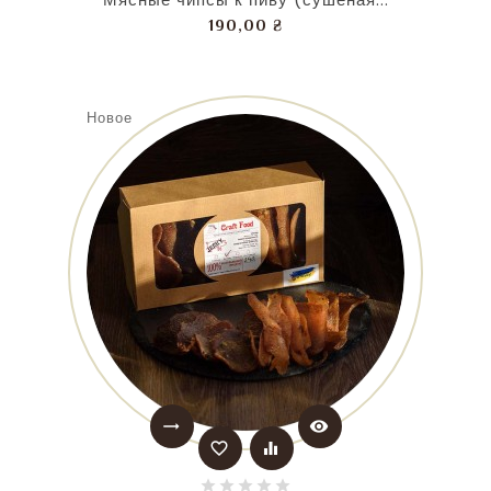
Цена
190,00 ₴
Новое
trending_flat
visibility
favorite_border
equalizer