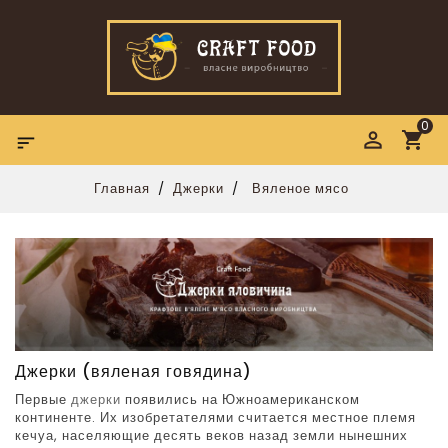
0

Главная
Джерки
Вяленое мясо
Джерки (вяленая говядина)
Первые
джерки
появились на Южноамериканском
континенте. Их изобретателями считается местное племя
кечуа, населяющие
десять
веков назад земли нынешних