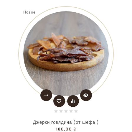
Новое
trending_flat
visibility
favorite_border
equalizer
Джерки говядина (от шефа )
Цена
160,00 ₴